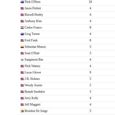
Nick O'Hern
10
Jason Dufner
4
Russell Henley
4
Anthony Kim
4
Carlos Franco
8
Greg Turner
4
Fred Funk
8
Sebastian Munoz
3
Sean O'Hair
5
Sangmoon Bae
4
Nick Watney
4
Lucas Glover
9
J.B. Holmes
5
Woody Austin
5
Brandt Snedeker
5
Jerry Kelly
4
Jeff Maggert
4
Brendon De Jonge
5