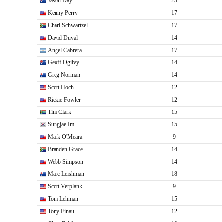
Jason Day
23
Kenny Perry
17
Charl Schwartzel
17
David Duval
14
Angel Cabrera
17
Geoff Ogilvy
14
Greg Norman
14
Scott Hoch
12
Rickie Fowler
12
Tim Clark
15
Sungjae Im
15
Mark O'Meara
9
Branden Grace
14
Webb Simpson
14
Marc Leishman
18
Scott Verplank
9
Tom Lehman
15
Tony Finau
12