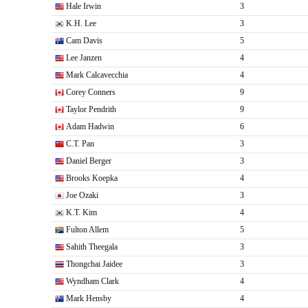
Hale Irwin
3
K.H. Lee
3
Cam Davis
5
Lee Janzen
4
Mark Calcavecchia
4
Corey Conners
9
Taylor Pendrith
9
Adam Hadwin
6
C.T. Pan
3
Daniel Berger
3
Brooks Koepka
4
Joe Ozaki
3
K.T. Kim
4
Fulton Allem
5
Sahith Theegala
3
Thongchai Jaidee
3
Wyndham Clark
4
Mark Hensby
4