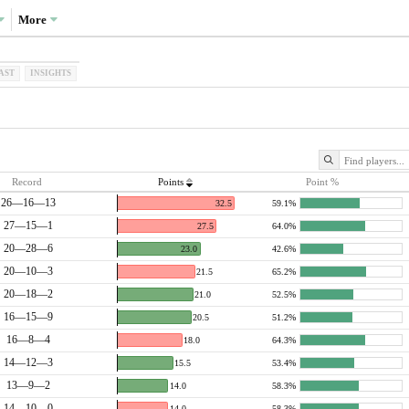
More
AST
INSIGHTS
Record
Points
Point %
26—16—13
32.5
59.1%
27—15—1
27.5
64.0%
20—28—6
23.0
42.6%
20—10—3
21.5
65.2%
20—18—2
21.0
52.5%
16—15—9
20.5
51.2%
16—8—4
18.0
64.3%
14—12—3
15.5
53.4%
13—9—2
14.0
58.3%
14—10—0
14.0
58.3%