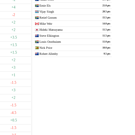
Ernie Els
21.0 pts
+4
Vijay Singh
20.5 pts
-2
Retief Goosen
15.5 pts
+2
Mike Weir
14.0 pts
+2
Hideki Matsuyama
11.5 pts
Steve Elkington
11.5 pts
+3.5
Louis Oosthuizen
11.0 pts
+1.5
Nick Price
10.0 pts
+1.5
Robert Allenby
9.5 pts
+2
+3
+1
-1.5
+3
+2
-1.5
-4.5
+0.5
-1.5