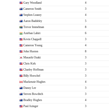
Gary Woodland
4
Cameron Smith
3
Stephen Leaney
4
Aaron Baddeley
5
Trevor Immelman
8
Anirban Lahiri
6
Kevin Chappell
3
Cameron Young
4
John Huston
8
Masashi Ozaki
3
Chris Kirk
3
Charley Hoffman
3
Billy Horschel
3
Mackenzie Hughes
4
Danny Lee
3
Steven Bowditch
3
Bradley Hughes
4
Paul Azinger
3