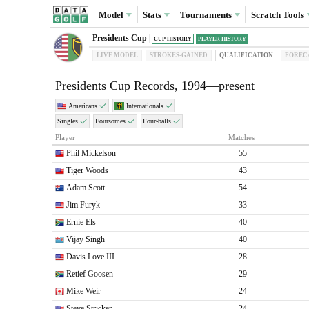
Model
Stats
Tournaments
Scratch
Tools
Presidents Cup |
CUP HISTORY
PLAYER HISTORY
LIVE MODEL
STROKES-GAINED
QUAL
IFICATION
FOREC
Presidents Cup Records, 1994—present
Americans
Internationals
Singles
Foursomes
Four-balls
Player
Matches
Phil Mickelson
55
Tiger Woods
43
Adam Scott
54
Jim Furyk
33
Ernie Els
40
Vijay Singh
40
Davis Love III
28
Retief Goosen
29
Mike Weir
24
Steve Stricker
24