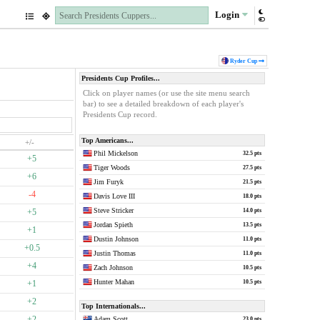
Login
Ryder Cup
Presidents Cup Profiles...
Click on player names (or use the site menu search
bar) to see a detailed breakdown of each player's
Presidents Cup record.
Top Americans...
+/-
Phil Mickelson
32.5 pts
+5
Tiger Woods
27.5 pts
+6
Jim Furyk
21.5 pts
-4
Davis Love III
18.0 pts
Steve Stricker
+5
14.0 pts
Jordan Spieth
13.5 pts
+1
Dustin Johnson
11.0 pts
+0.5
Justin Thomas
11.0 pts
+4
Zach Johnson
10.5 pts
Hunter Mahan
+1
10.5 pts
+2
Top Internationals...
+2
Adam Scott
23.0 pts