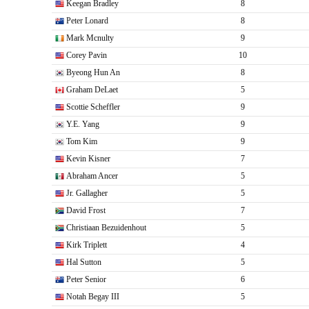
Keegan Bradley
8
Peter Lonard
8
Mark Mcnulty
9
Corey Pavin
10
Byeong Hun An
8
Graham DeLaet
5
Scottie Scheffler
9
Y.E. Yang
9
Tom Kim
9
Kevin Kisner
7
Abraham Ancer
5
Jr. Gallagher
5
David Frost
7
Christiaan Bezuidenhout
5
Kirk Triplett
4
Hal Sutton
5
Peter Senior
6
Notah Begay III
5