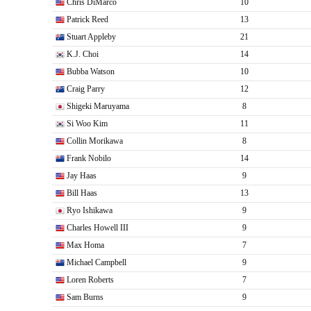
Chris DiMarco
10
Patrick Reed
13
Stuart Appleby
21
K.J. Choi
14
Bubba Watson
10
Craig Parry
12
Shigeki Maruyama
8
Si Woo Kim
11
Collin Morikawa
8
Frank Nobilo
14
Jay Haas
9
Bill Haas
13
Ryo Ishikawa
9
Charles Howell III
9
Max Homa
7
Michael Campbell
9
Loren Roberts
7
Sam Burns
9