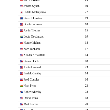
Jordan Spieth
19
Hideki Matsuyama
27
Steve Elkington
19
Dustin Johnson
18
Justin Thomas
15
Louis Oosthuizen
19
Hunter Mahan
18
Zach Johnson
17
Xander Schauffele
14
Stewart Cink
18
Justin Leonard
23
Patrick Cantlay
14
Fred Couples
16
Nick Price
23
Robert Allenby
28
David Toms
18
Matt Kuchar
20