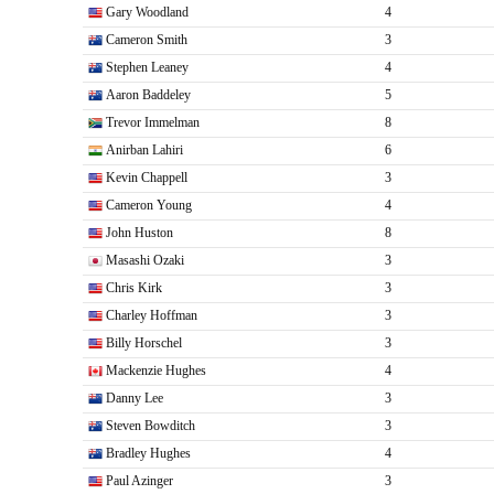
Gary Woodland
4
Cameron Smith
3
Stephen Leaney
4
Aaron Baddeley
5
Trevor Immelman
8
Anirban Lahiri
6
Kevin Chappell
3
Cameron Young
4
John Huston
8
Masashi Ozaki
3
Chris Kirk
3
Charley Hoffman
3
Billy Horschel
3
Mackenzie Hughes
4
Danny Lee
3
Steven Bowditch
3
Bradley Hughes
4
Paul Azinger
3