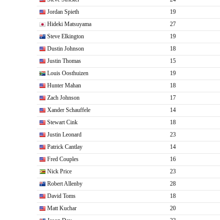
Jordan Spieth
19
Hideki Matsuyama
27
Steve Elkington
19
Dustin Johnson
18
Justin Thomas
15
Louis Oosthuizen
19
Hunter Mahan
18
Zach Johnson
17
Xander Schauffele
14
Stewart Cink
18
Justin Leonard
23
Patrick Cantlay
14
Fred Couples
16
Nick Price
23
Robert Allenby
28
David Toms
18
Matt Kuchar
20