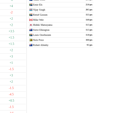
Ernie Els
21.0 pts
+4
Vijay Singh
20.5 pts
-2
Retief Goosen
15.5 pts
+2
Mike Weir
14.0 pts
+2
Hideki Matsuyama
11.5 pts
Steve Elkington
11.5 pts
+3.5
Louis Oosthuizen
11.0 pts
+1.5
Nick Price
10.0 pts
+1.5
Robert Allenby
9.5 pts
+2
+3
+1
-1.5
+3
+2
-1.5
-4.5
+0.5
-1.5