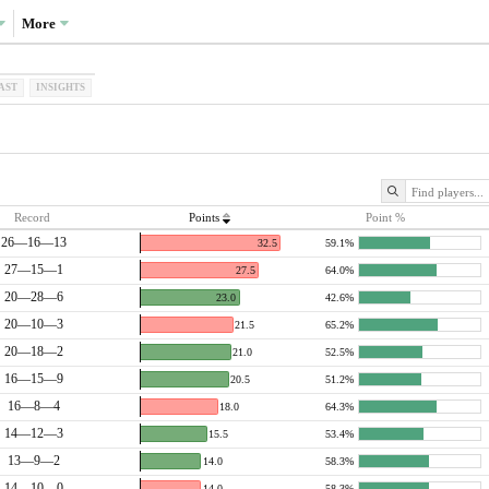
More
AST
INSIGHTS
Record
Points
Point %
26—16—13
32.5
59.1%
27—15—1
27.5
64.0%
20—28—6
23.0
42.6%
20—10—3
21.5
65.2%
20—18—2
21.0
52.5%
16—15—9
20.5
51.2%
16—8—4
18.0
64.3%
14—12—3
15.5
53.4%
13—9—2
14.0
58.3%
14—10—0
14.0
58.3%