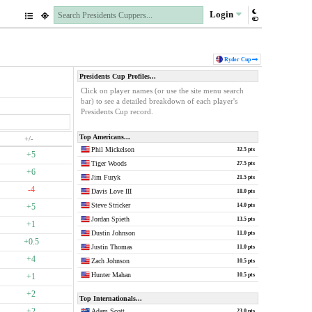
Login
Ryder Cup
Presidents Cup Profiles...
Click on player names (or use the site menu search
bar) to see a detailed breakdown of each player's
Presidents Cup record.
Top Americans...
+/-
Phil Mickelson
32.5 pts
+5
Tiger Woods
27.5 pts
+6
Jim Furyk
21.5 pts
-4
Davis Love III
18.0 pts
Steve Stricker
+5
14.0 pts
Jordan Spieth
13.5 pts
+1
Dustin Johnson
11.0 pts
+0.5
Justin Thomas
11.0 pts
+4
Zach Johnson
10.5 pts
Hunter Mahan
+1
10.5 pts
+2
Top Internationals...
+2
Adam Scott
23.0 pts