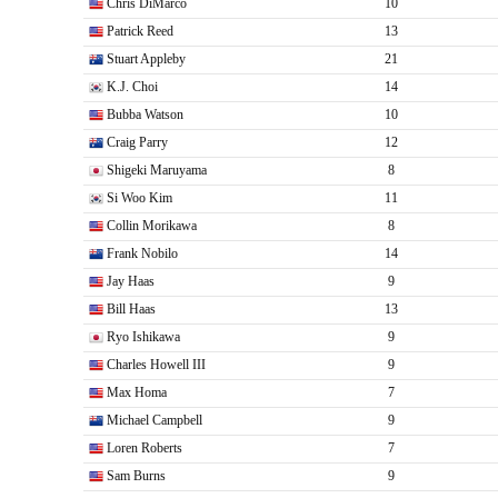
Chris DiMarco
10
Patrick Reed
13
Stuart Appleby
21
K.J. Choi
14
Bubba Watson
10
Craig Parry
12
Shigeki Maruyama
8
Si Woo Kim
11
Collin Morikawa
8
Frank Nobilo
14
Jay Haas
9
Bill Haas
13
Ryo Ishikawa
9
Charles Howell III
9
Max Homa
7
Michael Campbell
9
Loren Roberts
7
Sam Burns
9