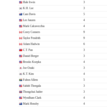
Hale Irwin
3
K.H. Lee
3
Cam Davis
5
Lee Janzen
4
Mark Calcavecchia
4
Corey Conners
9
Taylor Pendrith
9
Adam Hadwin
6
C.T. Pan
3
Daniel Berger
3
Brooks Koepka
4
Joe Ozaki
3
K.T. Kim
4
Fulton Allem
5
Sahith Theegala
3
Thongchai Jaidee
3
Wyndham Clark
4
Mark Hensby
4