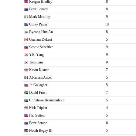
Keegan Bradley
8
Peter Lonard
8
Mark Mcnulty
9
Corey Pavin
10
Byeong Hun An
8
Graham DeLaet
5
Scottie Scheffler
9
Y.E. Yang
9
Tom Kim
9
Kevin Kisner
7
Abraham Ancer
5
Jr. Gallagher
5
David Frost
7
Christiaan Bezuidenhout
5
Kirk Triplett
4
Hal Sutton
5
Peter Senior
6
Notah Begay III
5