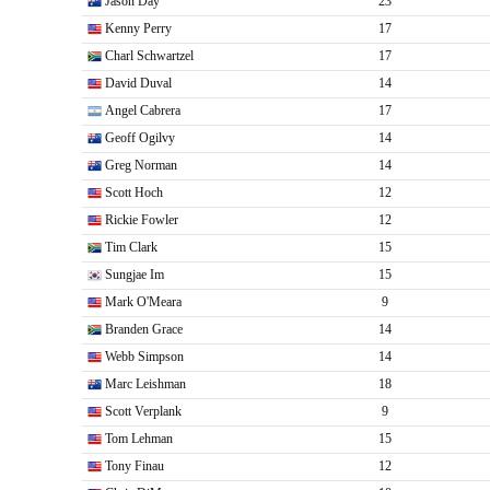
Jason Day
23
Kenny Perry
17
Charl Schwartzel
17
David Duval
14
Angel Cabrera
17
Geoff Ogilvy
14
Greg Norman
14
Scott Hoch
12
Rickie Fowler
12
Tim Clark
15
Sungjae Im
15
Mark O'Meara
9
Branden Grace
14
Webb Simpson
14
Marc Leishman
18
Scott Verplank
9
Tom Lehman
15
Tony Finau
12