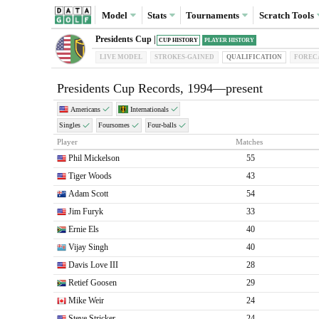
Model
Stats
Tournaments
Scratch
Tools
Presidents Cup |
CUP HISTORY
PLAYER HISTORY
LIVE MODEL
STROKES-GAINED
QUAL
IFICATION
FOREC
Presidents Cup Records, 1994—present
Americans
Internationals
Singles
Foursomes
Four-balls
Player
Matches
Phil Mickelson
55
Tiger Woods
43
Adam Scott
54
Jim Furyk
33
Ernie Els
40
Vijay Singh
40
Davis Love III
28
Retief Goosen
29
Mike Weir
24
Steve Stricker
24