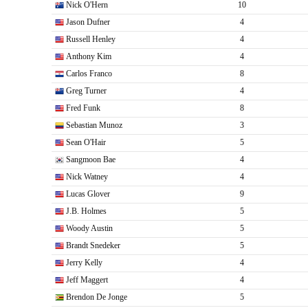
Nick O'Hern
10
Jason Dufner
4
Russell Henley
4
Anthony Kim
4
Carlos Franco
8
Greg Turner
4
Fred Funk
8
Sebastian Munoz
3
Sean O'Hair
5
Sangmoon Bae
4
Nick Watney
4
Lucas Glover
9
J.B. Holmes
5
Woody Austin
5
Brandt Snedeker
5
Jerry Kelly
4
Jeff Maggert
4
Brendon De Jonge
5