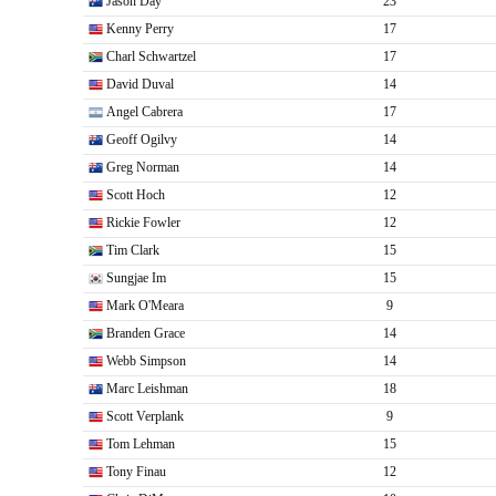
Jason Day
23
Kenny Perry
17
Charl Schwartzel
17
David Duval
14
Angel Cabrera
17
Geoff Ogilvy
14
Greg Norman
14
Scott Hoch
12
Rickie Fowler
12
Tim Clark
15
Sungjae Im
15
Mark O'Meara
9
Branden Grace
14
Webb Simpson
14
Marc Leishman
18
Scott Verplank
9
Tom Lehman
15
Tony Finau
12