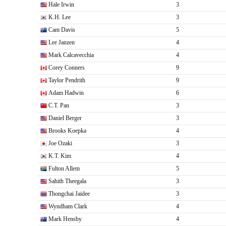
Hale Irwin
3
K.H. Lee
3
Cam Davis
5
Lee Janzen
4
Mark Calcavecchia
4
Corey Conners
9
Taylor Pendrith
9
Adam Hadwin
6
C.T. Pan
3
Daniel Berger
3
Brooks Koepka
4
Joe Ozaki
3
K.T. Kim
4
Fulton Allem
5
Sahith Theegala
3
Thongchai Jaidee
3
Wyndham Clark
4
Mark Hensby
4