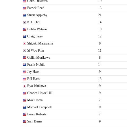
Chris DiMarco
10
Patrick Reed
13
Stuart Appleby
21
K.J. Choi
14
Bubba Watson
10
Craig Parry
12
Shigeki Maruyama
8
Si Woo Kim
11
Collin Morikawa
8
Frank Nobilo
14
Jay Haas
9
Bill Haas
13
Ryo Ishikawa
9
Charles Howell III
9
Max Homa
7
Michael Campbell
9
Loren Roberts
7
Sam Burns
9