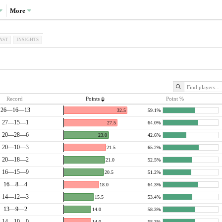
More
AST
INSIGHTS
Record
Points
Point %
26—16—13
32.5
59.1%
27—15—1
27.5
64.0%
20—28—6
23.0
42.6%
20—10—3
21.5
65.2%
20—18—2
21.0
52.5%
16—15—9
20.5
51.2%
16—8—4
18.0
64.3%
14—12—3
15.5
53.4%
13—9—2
14.0
58.3%
14—10—0
14.0
58.3%