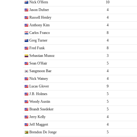
Nick O'Hern
10
Jason Dufner
4
Russell Henley
4
Anthony Kim
4
Carlos Franco
8
Greg Turner
4
Fred Funk
8
Sebastian Munoz
3
Sean O'Hair
5
Sangmoon Bae
4
Nick Watney
4
Lucas Glover
9
J.B. Holmes
5
Woody Austin
5
Brandt Snedeker
5
Jerry Kelly
4
Jeff Maggert
4
Brendon De Jonge
5