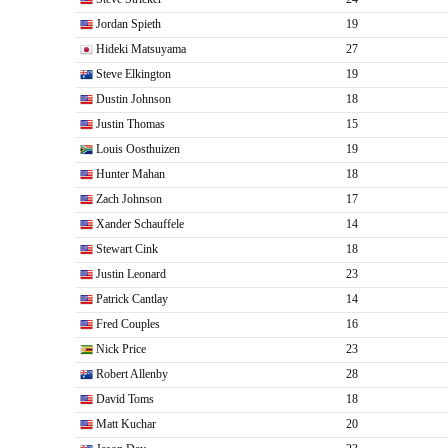
Jordan Spieth
19
Hideki Matsuyama
27
Steve Elkington
19
Dustin Johnson
18
Justin Thomas
15
Louis Oosthuizen
19
Hunter Mahan
18
Zach Johnson
17
Xander Schauffele
14
Stewart Cink
18
Justin Leonard
23
Patrick Cantlay
14
Fred Couples
16
Nick Price
23
Robert Allenby
28
David Toms
18
Matt Kuchar
20