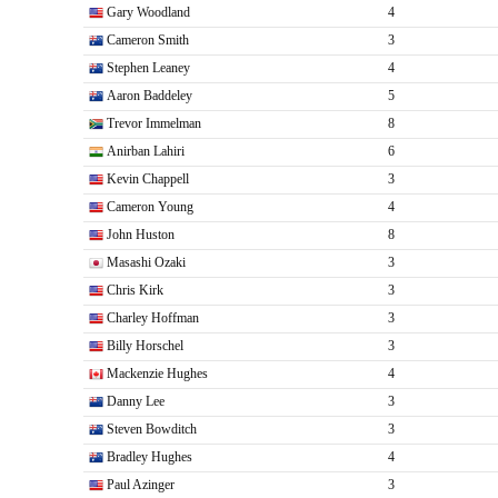
Gary Woodland
4
Cameron Smith
3
Stephen Leaney
4
Aaron Baddeley
5
Trevor Immelman
8
Anirban Lahiri
6
Kevin Chappell
3
Cameron Young
4
John Huston
8
Masashi Ozaki
3
Chris Kirk
3
Charley Hoffman
3
Billy Horschel
3
Mackenzie Hughes
4
Danny Lee
3
Steven Bowditch
3
Bradley Hughes
4
Paul Azinger
3