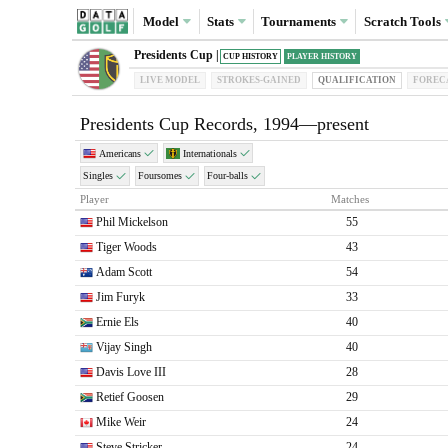
Model
Stats
Tournaments
Scratch
Tools
Presidents Cup |
CUP HISTORY
PLAYER HISTORY
LIVE MODEL
STROKES-GAINED
QUAL
IFICATION
FOREC
Presidents Cup Records, 1994—present
Americans
Internationals
Singles
Foursomes
Four-balls
Player
Matches
Phil Mickelson
55
Tiger Woods
43
Adam Scott
54
Jim Furyk
33
Ernie Els
40
Vijay Singh
40
Davis Love III
28
Retief Goosen
29
Mike Weir
24
Steve Stricker
24