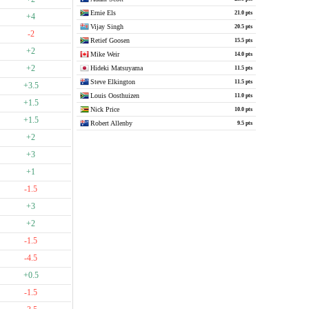
Ernie Els
21.0 pts
+4
Vijay Singh
20.5 pts
-2
Retief Goosen
15.5 pts
+2
Mike Weir
14.0 pts
+2
Hideki Matsuyama
11.5 pts
Steve Elkington
11.5 pts
+3.5
Louis Oosthuizen
11.0 pts
+1.5
Nick Price
10.0 pts
+1.5
Robert Allenby
9.5 pts
+2
+3
+1
-1.5
+3
+2
-1.5
-4.5
+0.5
-1.5