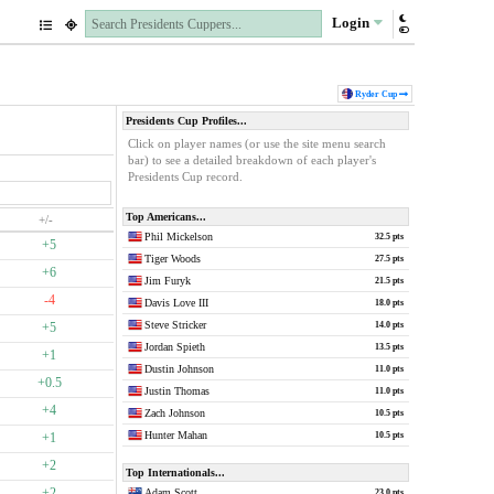
Login
Ryder Cup
Presidents Cup Profiles...
Click on player names (or use the site menu search
bar) to see a detailed breakdown of each player's
Presidents Cup record.
Top Americans...
+/-
Phil Mickelson
32.5 pts
+5
Tiger Woods
27.5 pts
+6
Jim Furyk
21.5 pts
-4
Davis Love III
18.0 pts
Steve Stricker
+5
14.0 pts
Jordan Spieth
13.5 pts
+1
Dustin Johnson
11.0 pts
+0.5
Justin Thomas
11.0 pts
+4
Zach Johnson
10.5 pts
Hunter Mahan
+1
10.5 pts
+2
Top Internationals...
+2
Adam Scott
23.0 pts