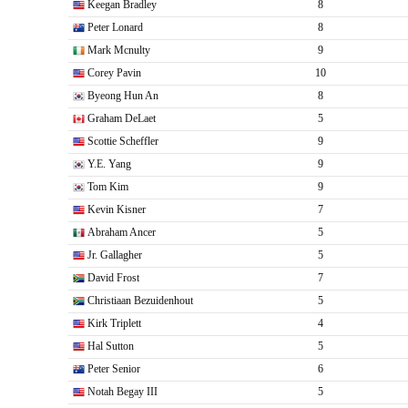
Keegan Bradley
8
Peter Lonard
8
Mark Mcnulty
9
Corey Pavin
10
Byeong Hun An
8
Graham DeLaet
5
Scottie Scheffler
9
Y.E. Yang
9
Tom Kim
9
Kevin Kisner
7
Abraham Ancer
5
Jr. Gallagher
5
David Frost
7
Christiaan Bezuidenhout
5
Kirk Triplett
4
Hal Sutton
5
Peter Senior
6
Notah Begay III
5