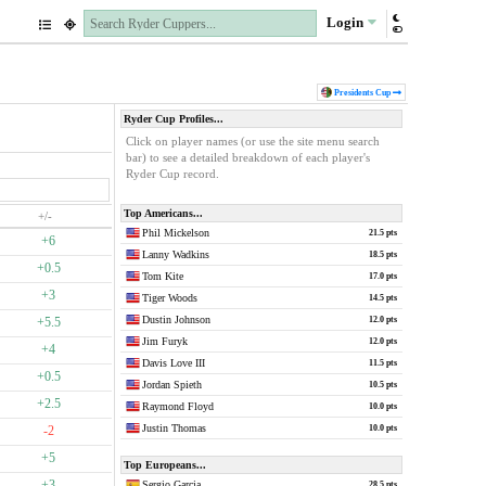
Login
Pres
idents
Cup
Ryder Cup Profiles...
Click on player names (or use the site menu search
bar) to see a detailed breakdown of each player's
Ryder Cup record.
Top Americans...
+/-
Phil Mickelson
21.5 pts
+6
Lanny Wadkins
18.5 pts
+0.5
Tom Kite
17.0 pts
+3
Tiger Woods
14.5 pts
Dustin Johnson
+5.5
12.0 pts
Jim Furyk
12.0 pts
+4
Davis Love III
11.5 pts
+0.5
Jordan Spieth
10.5 pts
+2.5
Raymond Floyd
10.0 pts
Justin Thomas
-2
10.0 pts
+5
Top Europeans...
+3
Sergio Garcia
28.5 pts