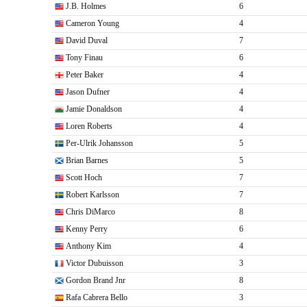
J.B. Holmes
6
Cameron Young
4
David Duval
7
Tony Finau
6
Peter Baker
4
Jason Dufner
4
Jamie Donaldson
4
Loren Roberts
4
Per-Ulrik Johansson
5
Brian Barnes
5
Scott Hoch
7
Robert Karlsson
7
Chris DiMarco
8
Kenny Perry
6
Anthony Kim
4
Victor Dubuisson
3
Gordon Brand Jnr
8
Rafa Cabrera Bello
3