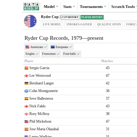
Model
Stats
Tournaments
Scratch
Tools
Ryder Cup |
CUP HISTORY
PLAYER HISTORY
LIVE MODEL
STROKES-GAINED
QUAL
IFICATION
FOREC
Ryder Cup Records, 1979—present
Americans
Europeans
Singles
Foursomes
Four-balls
Player
Matches
Sergio Garcia
45
Lee Westwood
47
Bernhard Langer
42
Colin Montgomerie
36
Seve Ballesteros
37
Nick Faldo
43
Rory McIlroy
38
Phil Mickelson
47
Jose Maria Olazabal
31
Lanny Wadkins
31