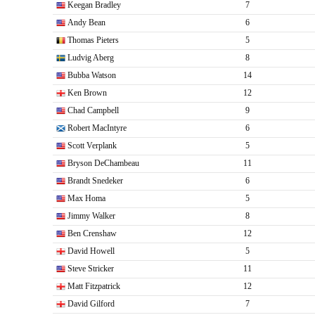
Keegan Bradley
7
Andy Bean
6
Thomas Pieters
5
Ludvig Aberg
8
Bubba Watson
14
Ken Brown
12
Chad Campbell
9
Robert MacIntyre
6
Scott Verplank
5
Bryson DeChambeau
11
Brandt Snedeker
6
Max Homa
5
Jimmy Walker
8
Ben Crenshaw
12
David Howell
5
Steve Stricker
11
Matt Fitzpatrick
12
David Gilford
7