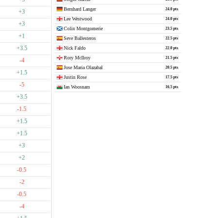
Bernhard Langer
24.0 pts
+3
Lee Westwood
24.0 pts
+3
Colin Montgomerie
23.5 pts
+1
Seve Ballesteros
22.5 pts
+3.5
Nick Faldo
22.0 pts
Rory McIlroy
21.5 pts
-4
Jose Maria Olazabal
20.5 pts
+1.5
Justin Rose
17.5 pts
-5
Ian Woosnam
16.5 pts
+3.5
-1.5
+1.5
+1.5
+3
+2
-0.5
-2
-0.5
-4