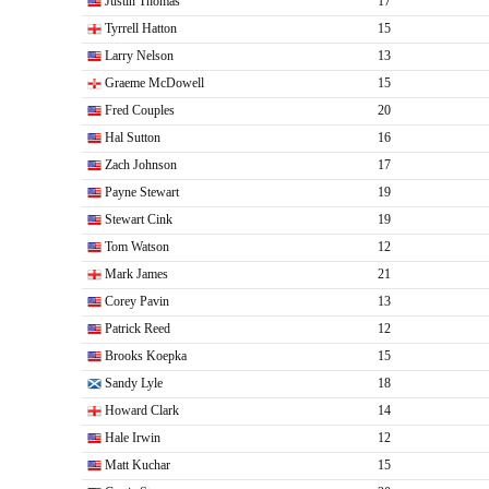
Justin Thomas
17
Tyrrell Hatton
15
Larry Nelson
13
Graeme McDowell
15
Fred Couples
20
Hal Sutton
16
Zach Johnson
17
Payne Stewart
19
Stewart Cink
19
Tom Watson
12
Mark James
21
Corey Pavin
13
Patrick Reed
12
Brooks Koepka
15
Sandy Lyle
18
Howard Clark
14
Hale Irwin
12
Matt Kuchar
15