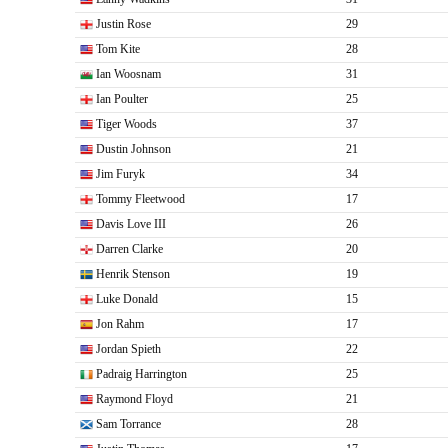
Justin Rose
29
Tom Kite
28
Ian Woosnam
31
Ian Poulter
25
Tiger Woods
37
Dustin Johnson
21
Jim Furyk
34
Tommy Fleetwood
17
Davis Love III
26
Darren Clarke
20
Henrik Stenson
19
Luke Donald
15
Jon Rahm
17
Jordan Spieth
22
Padraig Harrington
25
Raymond Floyd
21
Sam Torrance
28