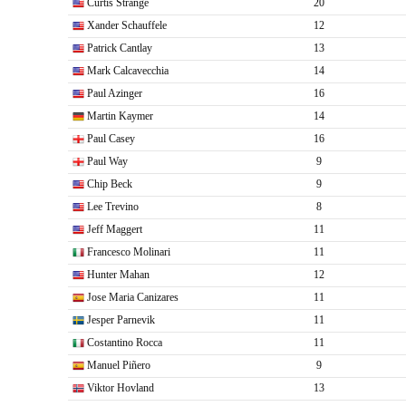
Curtis Strange
20
Xander Schauffele
12
Patrick Cantlay
13
Mark Calcavecchia
14
Paul Azinger
16
Martin Kaymer
14
Paul Casey
16
Paul Way
9
Chip Beck
9
Lee Trevino
8
Jeff Maggert
11
Francesco Molinari
11
Hunter Mahan
12
Jose Maria Canizares
11
Jesper Parnevik
11
Costantino Rocca
11
Manuel Piñero
9
Viktor Hovland
13