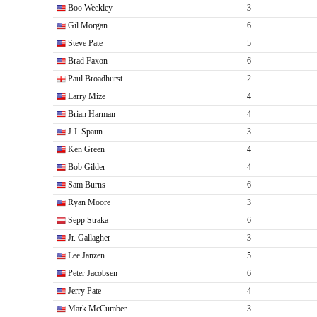
Boo Weekley
3
Gil Morgan
6
Steve Pate
5
Brad Faxon
6
Paul Broadhurst
2
Larry Mize
4
Brian Harman
4
J.J. Spaun
3
Ken Green
4
Bob Gilder
4
Sam Burns
6
Ryan Moore
3
Sepp Straka
6
Jr. Gallagher
3
Lee Janzen
5
Peter Jacobsen
6
Jerry Pate
4
Mark McCumber
3