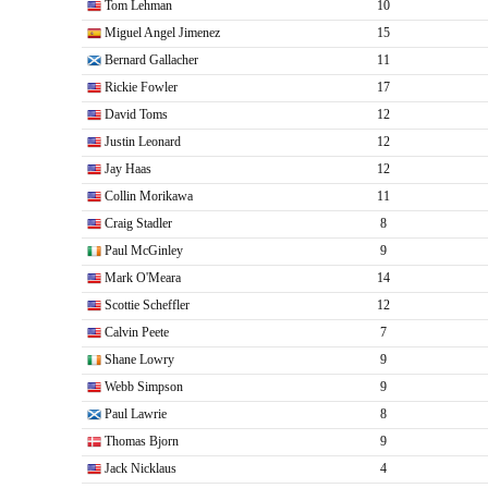
Tom Lehman
10
Miguel Angel Jimenez
15
Bernard Gallacher
11
Rickie Fowler
17
David Toms
12
Justin Leonard
12
Jay Haas
12
Collin Morikawa
11
Craig Stadler
8
Paul McGinley
9
Mark O'Meara
14
Scottie Scheffler
12
Calvin Peete
7
Shane Lowry
9
Webb Simpson
9
Paul Lawrie
8
Thomas Bjorn
9
Jack Nicklaus
4