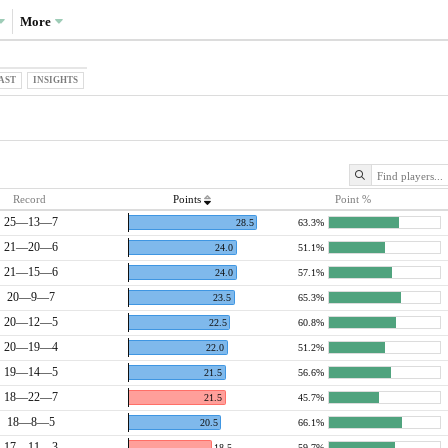
More
AST
INSIGHTS
Record
Points
Point %
25—13—7
28.5
63.3%
21—20—6
24.0
51.1%
21—15—6
24.0
57.1%
20—9—7
23.5
65.3%
20—12—5
22.5
60.8%
20—19—4
22.0
51.2%
19—14—5
21.5
56.6%
18—22—7
21.5
45.7%
18—8—5
20.5
66.1%
17—11—3
18.5
59.7%