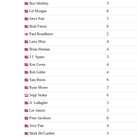
Boo Weekley
3
Gil Morgan
6
Steve Pate
5
Brad Faxon
6
Paul Broadhurst
2
Larry Mize
4
Brian Harman
4
J.J. Spaun
3
Ken Green
4
Bob Gilder
4
Sam Burns
6
Ryan Moore
3
Sepp Straka
6
Jr. Gallagher
3
Lee Janzen
5
Peter Jacobsen
6
Jerry Pate
4
Mark McCumber
3