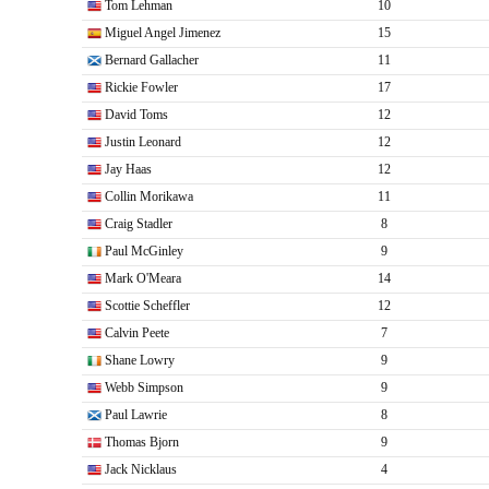
Tom Lehman
10
Miguel Angel Jimenez
15
Bernard Gallacher
11
Rickie Fowler
17
David Toms
12
Justin Leonard
12
Jay Haas
12
Collin Morikawa
11
Craig Stadler
8
Paul McGinley
9
Mark O'Meara
14
Scottie Scheffler
12
Calvin Peete
7
Shane Lowry
9
Webb Simpson
9
Paul Lawrie
8
Thomas Bjorn
9
Jack Nicklaus
4