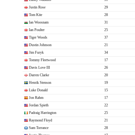
Justin Rose
29
Tom Kite
28
Ian Woosnam
31
Ian Poulter
25
Tiger Woods
37
Dustin Johnson
21
Jim Furyk
34
Tommy Fleetwood
17
Davis Love III
26
Darren Clarke
20
Henrik Stenson
19
Luke Donald
15
Jon Rahm
17
Jordan Spieth
22
Padraig Harrington
25
Raymond Floyd
21
Sam Torrance
28