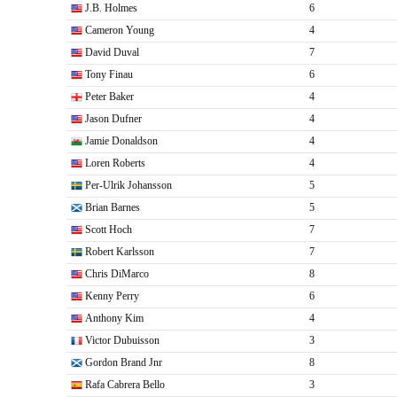
J.B. Holmes
6
Cameron Young
4
David Duval
7
Tony Finau
6
Peter Baker
4
Jason Dufner
4
Jamie Donaldson
4
Loren Roberts
4
Per-Ulrik Johansson
5
Brian Barnes
5
Scott Hoch
7
Robert Karlsson
7
Chris DiMarco
8
Kenny Perry
6
Anthony Kim
4
Victor Dubuisson
3
Gordon Brand Jnr
8
Rafa Cabrera Bello
3