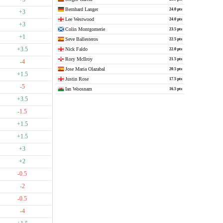
Bernhard Langer
24.0 pts
+3
Lee Westwood
24.0 pts
+3
Colin Montgomerie
23.5 pts
+1
Seve Ballesteros
22.5 pts
+3.5
Nick Faldo
22.0 pts
Rory McIlroy
21.5 pts
-4
Jose Maria Olazabal
20.5 pts
+1.5
Justin Rose
17.5 pts
-5
Ian Woosnam
16.5 pts
+3.5
-1.5
+1.5
+1.5
+3
+2
-0.5
-2
-0.5
-4