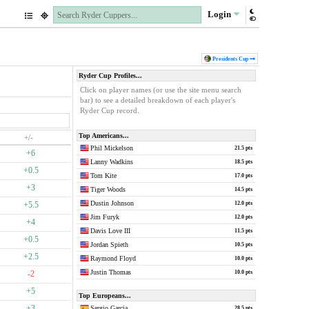
Login
Pres
idents
Cup
Ryder Cup Profiles...
Click on player names (or use the site menu search
bar) to see a detailed breakdown of each player's
Ryder Cup record.
Top Americans...
+/-
Phil Mickelson
21.5 pts
+6
Lanny Wadkins
18.5 pts
+0.5
Tom Kite
17.0 pts
+3
Tiger Woods
14.5 pts
Dustin Johnson
+5.5
12.0 pts
Jim Furyk
12.0 pts
+4
Davis Love III
11.5 pts
+0.5
Jordan Spieth
10.5 pts
+2.5
Raymond Floyd
10.0 pts
Justin Thomas
-2
10.0 pts
+5
Top Europeans...
+3
Sergio Garcia
28.5 pts