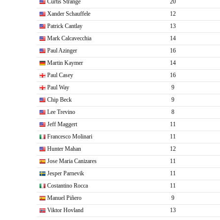
Curtis Strange
20
Xander Schauffele
12
Patrick Cantlay
13
Mark Calcavecchia
14
Paul Azinger
16
Martin Kaymer
14
Paul Casey
16
Paul Way
9
Chip Beck
9
Lee Trevino
8
Jeff Maggert
11
Francesco Molinari
11
Hunter Mahan
12
Jose Maria Canizares
11
Jesper Parnevik
11
Costantino Rocca
11
Manuel Piñero
9
Viktor Hovland
13