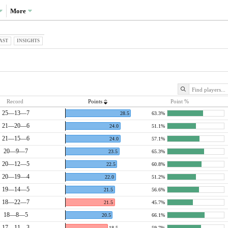
More
AST
INSIGHTS
Record
Points
Point %
25—13—7
28.5
63.3%
21—20—6
24.0
51.1%
21—15—6
24.0
57.1%
20—9—7
23.5
65.3%
20—12—5
22.5
60.8%
20—19—4
22.0
51.2%
19—14—5
21.5
56.6%
18—22—7
21.5
45.7%
18—8—5
20.5
66.1%
17—11—3
18.5
59.7%