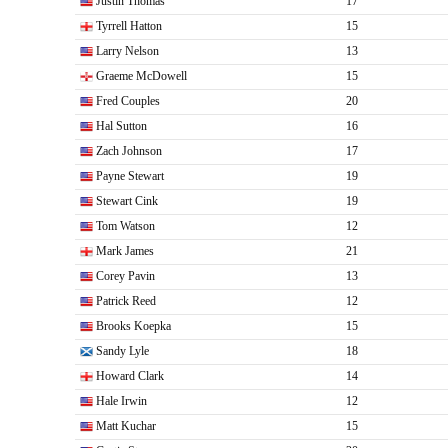
Justin Thomas
17
Tyrrell Hatton
15
Larry Nelson
13
Graeme McDowell
15
Fred Couples
20
Hal Sutton
16
Zach Johnson
17
Payne Stewart
19
Stewart Cink
19
Tom Watson
12
Mark James
21
Corey Pavin
13
Patrick Reed
12
Brooks Koepka
15
Sandy Lyle
18
Howard Clark
14
Hale Irwin
12
Matt Kuchar
15