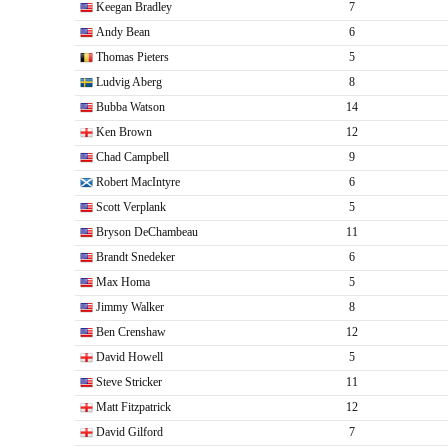
Keegan Bradley
7
Andy Bean
6
Thomas Pieters
5
Ludvig Aberg
8
Bubba Watson
14
Ken Brown
12
Chad Campbell
9
Robert MacIntyre
6
Scott Verplank
5
Bryson DeChambeau
11
Brandt Snedeker
6
Max Homa
5
Jimmy Walker
8
Ben Crenshaw
12
David Howell
5
Steve Stricker
11
Matt Fitzpatrick
12
David Gilford
7