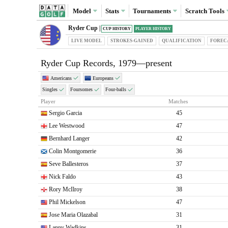
Model
Stats
Tournaments
Scratch
Tools
Ryder Cup |
CUP HISTORY
PLAYER HISTORY
LIVE MODEL
STROKES-GAINED
QUAL
IFICATION
FOREC
Ryder Cup Records, 1979—present
Americans
Europeans
Singles
Foursomes
Four-balls
Player
Matches
Sergio Garcia
45
Lee Westwood
47
Bernhard Langer
42
Colin Montgomerie
36
Seve Ballesteros
37
Nick Faldo
43
Rory McIlroy
38
Phil Mickelson
47
Jose Maria Olazabal
31
Lanny Wadkins
31